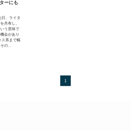
ターにも
先日、ライタ
ルを共有し、
という意味で
る機会があり
ネス系まで幅
の...
1