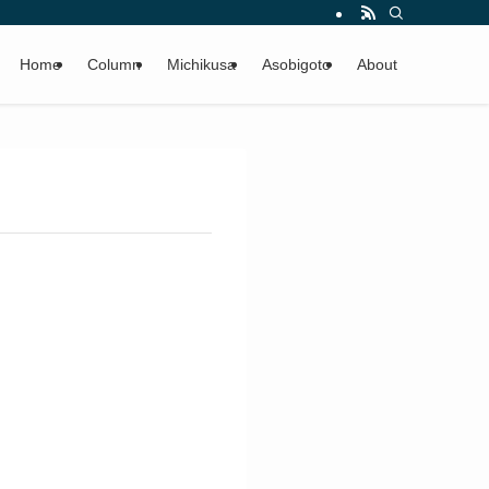
Home
Column
Michikusa
Asobigoto
About